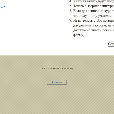
Учетная запись будет под
Теперь выберите заинтере
оль?
Если для записи на курс т
что получили у учителя.
Итак, теперь у Вас появи
для доступа к курсам, на 
достаточно ввести логин и
форму).
Вы не вошли в систему
В начало