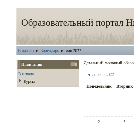
Образовательный портал Н
В начало
Календарь
мая 2022
►
►
Детальный месячный обзор
Навигация
В начало
апреля 2022
◄
Курсы
Понедельник
Вторник
2
3